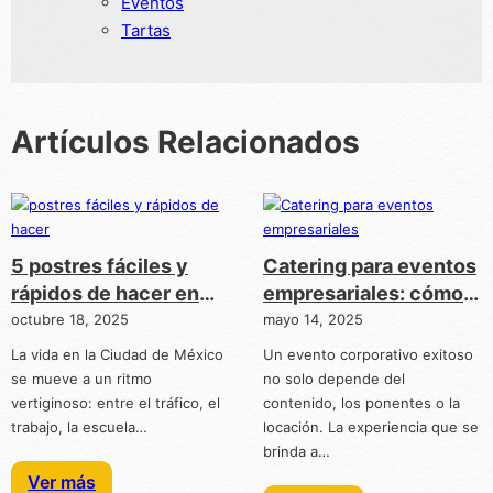
Eventos
Tartas
Artículos Relacionados
5 postres fáciles y
Catering para eventos
rápidos de hacer en
empresariales: cómo
CDMX
los postres pueden
octubre 18, 2025
mayo 14, 2025
marcar la diferencia
La vida en la Ciudad de México
Un evento corporativo exitoso
se mueve a un ritmo
no solo depende del
vertiginoso: entre el tráfico, el
contenido, los ponentes o la
trabajo, la escuela…
locación. La experiencia que se
brinda a…
Ver más