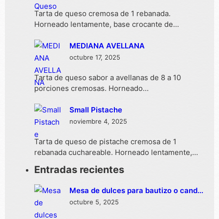
Tarta de queso cremosa de 1 rebanada.
Horneado lentamente, base crocante de…
MEDIANA AVELLANA
octubre 17, 2025
Tarta de queso sabor a avellanas de 8 a 10
porciones cremosas. Horneado…
Small Pistache
noviembre 4, 2025
Tarta de queso de pistache cremosa de 1
rebanada cuchareable. Horneado lentamente,…
Entradas recientes
Mesa de dulces para bautizo o candy
bar ¡10 ideas para ese día especial!
octubre 5, 2025