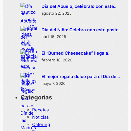
Día del Abuelo, celébralo con este
postre especial
agosto 22, 2025
Día del Niño: Celebra con este postre
delicioso
abril 15, 2025
El “Burned Cheesecake” llega a
México
febrero 18, 2026
El mejor regalo dulce para el Día de
las Madres
mayo 7, 2026
Categorías
Recetas
Noticias
Catering