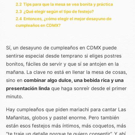
2.2
Tips para que la mesa se vea bonita y práctica
2.3
¿Qué elegir según el tipo de festejo?
2.4
Entonces, ¿cómo elegir el mejor desayuno de
cumpleaños en CDMX?
Sí, un desayuno de cumpleaños en CDMX puede
sentirse especial desde temprano si eliges postres
bonitos, fáciles de servir y que sí se antojen en la
mañana. La clave no está en llenar la mesa de cosas,
sino en
combinar algo dulce, una bebida rica y una
presentación linda
que haga sonreír desde el primer
minuto.
Hay cumpleaños que piden mariachi para cantar Las
Mañanitas, globos y pastel enorme. Pero también
están esos festejos más íntimos, más coquetos, más
“te traje un detalle porque te quiero consentir”. Y ahí