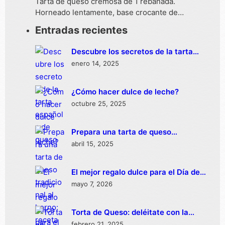
Tarta de queso cremosa de 1 rebanada.
Horneado lentamente, base crocante de…
Entradas recientes
Descubre los secretos de la tarta
española de queso
enero 14, 2025
¿Cómo hacer dulce de leche?
octubre 25, 2025
Prepara una tarta de queso
tradicional al horno: receta fácil y
abril 15, 2025
deliciosa
El mejor regalo dulce para el Día de
las Madres
mayo 7, 2026
Torta de Queso: deléitate con la
mejor opción de delivery en México
febrero 21, 2025