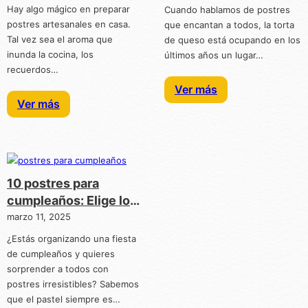
preparar en casa
México
Hay algo mágico en preparar
Cuando hablamos de postres
postres artesanales en casa.
que encantan a todos, la torta
Tal vez sea el aroma que
de queso está ocupando en los
inunda la cocina, los
últimos años un lugar…
recuerdos…
Ver más
Ver más
10 postres para
cumpleaños: Elige los
más deliciosos
marzo 11, 2025
¿Estás organizando una fiesta
de cumpleaños y quieres
sorprender a todos con
postres irresistibles? Sabemos
que el pastel siempre es…