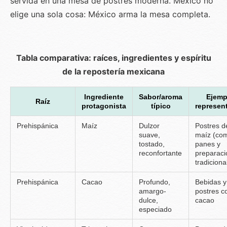
servida en una mesa de postres moderna. México no
elige una sola cosa: México arma la mesa completa.
Tabla comparativa: raíces, ingredientes y espíritu
de la repostería mexicana
Ingrediente
Sabor/aroma
Ejemp
Raíz
protagonista
típico
represen
Prehispánica
Maíz
Dulzor
Postres d
suave,
maíz (co
tostado,
panes y
reconfortante
preparaci
tradiciona
Prehispánica
Cacao
Profundo,
Bebidas y
amargo-
postres c
dulce,
cacao
especiado