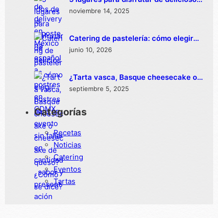
postres en CDMX
noviembre 14, 2025
Catering de pastelería: cómo elegir
postres para un evento sin fallar en
junio 10, 2026
cantidad, sabor y presentación
¿Tarta vasca, Basque cheesecake o
cheesecake de queso? ¿Cómo se
septiembre 5, 2025
dice?
Categorías
Recetas
Noticias
Catering
Eventos
Tartas