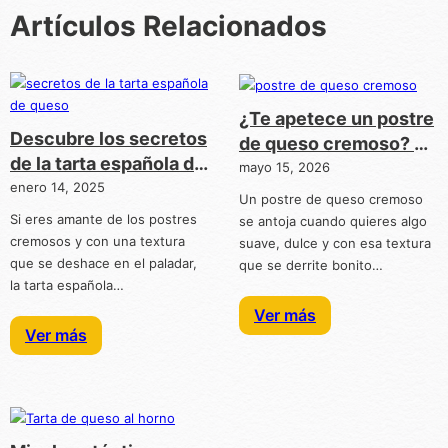
Artículos Relacionados
¿Te apetece un postre
Descubre los secretos
de queso cremoso? A
de la tarta española de
nosotras también
mayo 15, 2026
queso
enero 14, 2025
Un postre de queso cremoso
Si eres amante de los postres
se antoja cuando quieres algo
cremosos y con una textura
suave, dulce y con esa textura
que se deshace en el paladar,
que se derrite bonito…
la tarta española…
Ver más
Ver más