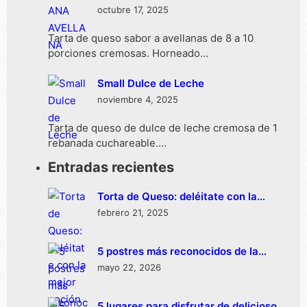
octubre 17, 2025
Tarta de queso sabor a avellanas de 8 a 10
porciones cremosas. Horneado…
Small Dulce de Leche
noviembre 4, 2025
Tarta de queso de dulce de leche cremosa de 1
rebanada cuchareable.…
Entradas recientes
Torta de Queso: deléitate con la
mejor opción de delivery en México
febrero 21, 2025
5 postres más reconocidos de la
repostería española
mayo 22, 2026
5 lugares para disfrutar de deliciosos