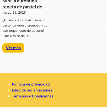
Mira la auténtica
receta de pastel de
queso: cremoso,
marzo 25, 2025
delicioso y fácil de
¿Quién puede resistirse a un
hacer
pastel de queso cremoso y con
ese toque justo de dulzura?
Este clásico de la…
Ver más
Política de privacidad
Libro de reclamaciones
Términos y Condiciones