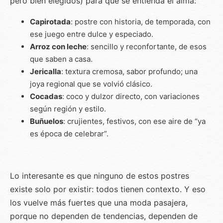
pero bien elegidos) para que se entienda el alma:
Capirotada
: postre con historia, de temporada, con
ese juego entre dulce y especiado.
Arroz con leche
: sencillo y reconfortante, de esos
que saben a casa.
Jericalla
: textura cremosa, sabor profundo; una
joya regional que se volvió clásico.
Cocadas
: coco y dulzor directo, con variaciones
según región y estilo.
Buñuelos
: crujientes, festivos, con ese aire de “ya
es época de celebrar”.
Lo interesante es que ninguno de estos postres
existe solo por existir: todos tienen contexto. Y eso
los vuelve más fuertes que una moda pasajera,
porque no dependen de tendencias, dependen de