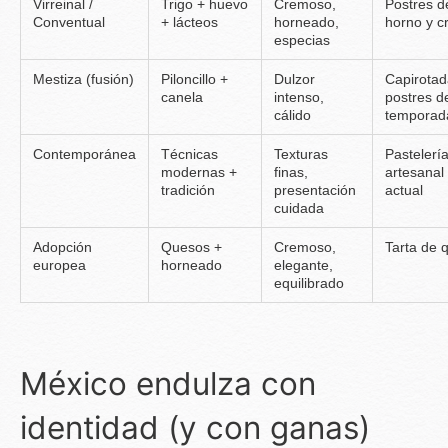
Virreinal /
Trigo + huevo
Cremoso,
Postres d
Conventual
+ lácteos
horneado,
horno y 
especias
Mestiza (fusión)
Piloncillo +
Dulzor
Capirotad
canela
intenso,
postres d
cálido
temporad
Contemporánea
Técnicas
Texturas
Pastelerí
modernas +
finas,
artesanal
tradición
presentación
actual
cuidada
Adopción
Quesos +
Cremoso,
Tarta de 
europea
horneado
elegante,
equilibrado
México endulza con
identidad (y con ganas)