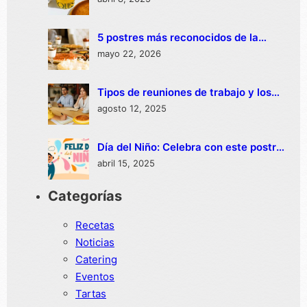
5 postres más reconocidos de la
repostería española
mayo 22, 2026
Tipos de reuniones de trabajo y los
postres que no pueden faltar
agosto 12, 2025
Día del Niño: Celebra con este postre
delicioso
abril 15, 2025
Categorías
Recetas
Noticias
Catering
Eventos
Tartas