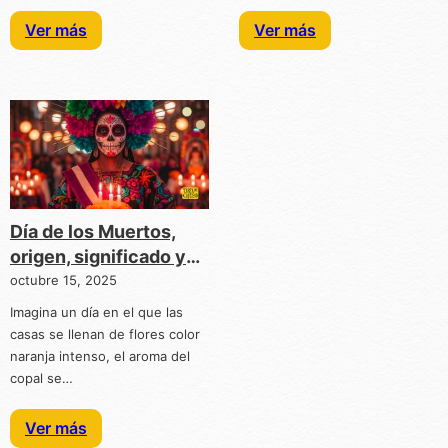
Ver más
Ver más
Día de los Muertos,
origen, significado y
trascendencia
octubre 15, 2025
Imagina un día en el que las
casas se llenan de flores color
naranja intenso, el aroma del
copal se…
Ver más