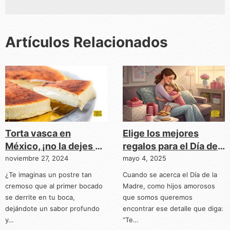
Artículos Relacionados
Torta vasca en
Elige los mejores
México, ¡no la dejes de
regalos para el Día de
probar!
la Madre
noviembre 27, 2024
mayo 4, 2025
¿Te imaginas un postre tan
Cuando se acerca el Día de la
cremoso que al primer bocado
Madre, como hijos amorosos
se derrite en tu boca,
que somos queremos
dejándote un sabor profundo
encontrar ese detalle que diga:
y…
“Te…