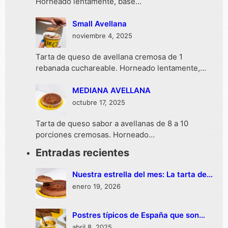
Horneado lentamente, base…
Small Avellana
noviembre 4, 2025
Tarta de queso de avellana cremosa de 1
rebanada cuchareable. Horneado lentamente,…
MEDIANA AVELLANA
octubre 17, 2025
Tarta de queso sabor a avellanas de 8 a 10
porciones cremosas. Horneado…
Entradas recientes
Nuestra estrella del mes: La tarta de
queso con sabor a avellana
enero 19, 2026
Postres típicos de España que son
preferidos en México
abril 8, 2025