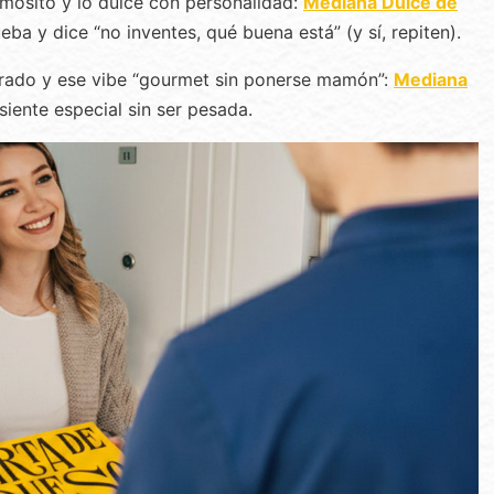
emosito y lo dulce con personalidad:
Mediana Dulce de
eba y dice “no inventes, qué buena está” (y sí, repiten).
librado y ese vibe “gourmet sin ponerse mamón”:
Mediana
siente especial sin ser pesada.