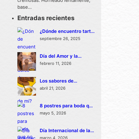
cremosas. Horneado lentamente,
base…
Entradas recientes
¿Dónde encuentro tarta
de dulce de leche cerca
septiembre 26, 2025
de mí?
Día del Amor y la
Amistad y tu tarta dúo
febrero 11, 2026
para celebrar San
Valentín
Los sabores de
cheesecake que
abril 21, 2026
arrasan en México
8 postres para boda que
no debes perderte
mayo 5, 2026
Día Internacional de la
Mujer: Por qué las
marzo 4, 2026