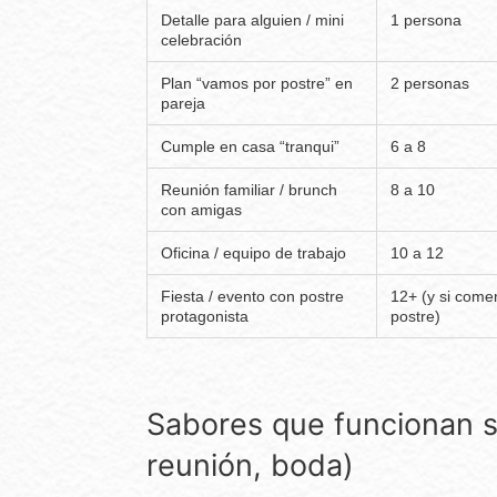
Detalle para alguien / mini
1 persona
celebración
Plan “vamos por postre” en
2 personas
pareja
Cumple en casa “tranqui”
6 a 8
Reunión familiar / brunch
8 a 10
con amigas
Oficina / equipo de trabajo
10 a 12
Fiesta / evento con postre
12+ (y si come
protagonista
postre)
Sabores que funcionan s
reunión, boda)