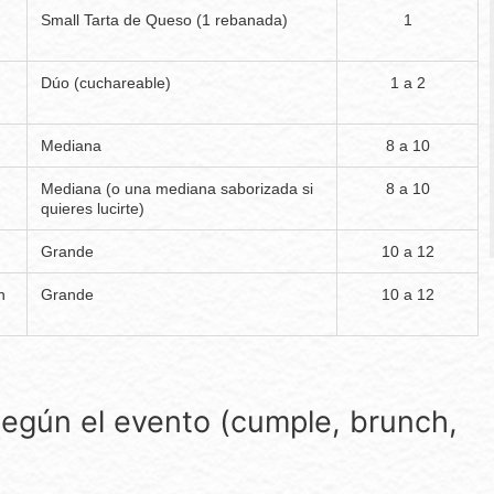
Small Tarta de Queso (1 rebanada)
1
Dúo (cuchareable)
1 a 2
Mediana
8 a 10
Mediana (o una mediana saborizada si
8 a 10
quieres lucirte)
Grande
10 a 12
n
Grande
10 a 12
egún el evento (cumple, brunch,