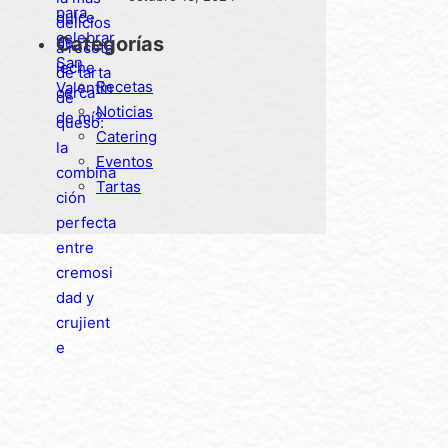
queso: la combinación
Categorías
perfecta entre
cremosidad y crujiente
Recetas
Noticias
Catering
Eventos
Tartas