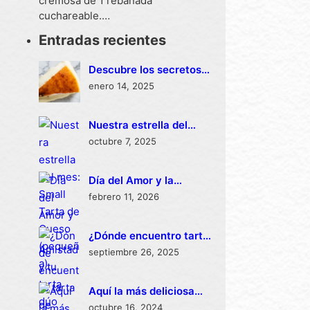
cremosa de 1 rebanada
cuchareable.…
Entradas recientes
Descubre los secretos
de la tarta española de
enero 14, 2025
queso
Nuestra estrella del
mes: Small Tarta de
octubre 7, 2025
Queso (pequeña)
Día del Amor y la
Amistad y tu tarta dúo
febrero 11, 2026
para celebrar San
Valentín
¿Dónde encuentro tarta
de dulce de leche cerca
septiembre 26, 2025
de mí?
Aquí la más deliciosa
receta de tarta de
octubre 16, 2024