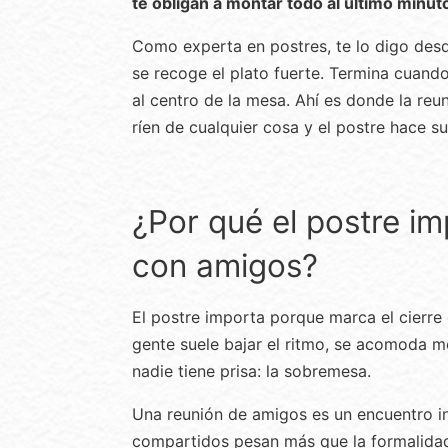
te obligan a montar todo al último minut
Como experta en postres, te lo digo des
se recoge el plato fuerte. Termina cuand
al centro de la mesa. Ahí es donde la reun
ríen de cualquier cosa y el postre hace s
¿Por qué el postre i
con amigos?
El postre importa porque marca el cierre 
gente suele bajar el ritmo, se acomoda me
nadie tiene prisa: la sobremesa.
Una reunión de amigos es un encuentro in
compartidos pesan más que la formalidad. 