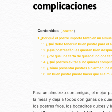
complicaciones
Contenidos
ocultar
1
¿Por qué el postre importa tanto en un almu
1.1
¿Qué debe tener un buen postre para el
1.2
¿Qué postres fáciles quedan bien despu
1.3
¿Por qué una tarta de queso funciona t
1.4
¿Qué postres evitar si no quieres compli
1.5
¿Cómo presentar postres sin armar una
1.6
Un buen postre puede hacer que el almu
Para un almuerzo con amigos, el mejor po
la mesa y deja a todos con ganas de que
los postres fríos, los bocaditos dulces y