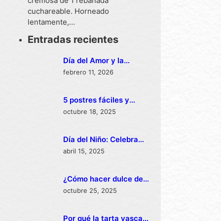
cremosa de 1 rebanada
cuchareable. Horneado
lentamente,…
Entradas recientes
Día del Amor y la
Amistad y tu tarta dúo
febrero 11, 2026
para celebrar San
Valentín
5 postres fáciles y
rápidos de hacer en
octubre 18, 2025
CDMX
Día del Niño: Celebra
con este postre
abril 15, 2025
delicioso
¿Cómo hacer dulce de
leche?
octubre 25, 2025
Por qué la tarta vasca