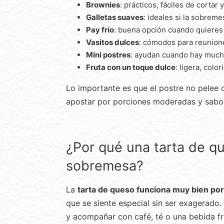
Brownies
: prácticos, fáciles de cortar
Galletas suaves
: ideales si la sobreme
Pay frío
: buena opción cuando quieres a
Vasitos dulces
: cómodos para reunion
Mini postres
: ayudan cuando hay mucho
Fruta con un toque dulce
: ligera, color
Lo importante es que el postre no pelee 
apostar por porciones moderadas y sabor
¿Por qué una tarta de q
sobremesa?
La
tarta de queso funciona muy bien po
que se siente especial sin ser exagerado
y acompañar con café, té o una bebida frí