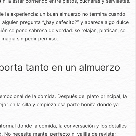
o
ni a estar corriendo entre platos, cucharas y servilletas.
de la experiencia: un buen almuerzo no termina cuando
o alguien pregunta “¿hay cafecito?” y aparece algo dulce
ión se pone sabrosa de verdad: se relajan, platican, se
u magia sin pedir permiso.
mporta tanto en un almuerzo
emocional de la comida. Después del plato principal, la
jor en la silla y empieza esa parte bonita donde ya
formal donde la comida, la conversación y los detalles
No necesita mantel perfecto ni vajilla de revista;