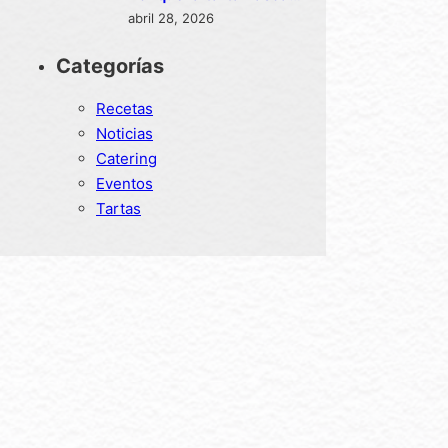
conquistó el mundo en
abril 28, 2026
menos de 10 años
Categorías
Recetas
Noticias
Catering
Eventos
Tartas