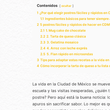
Contenidos
ocultar
1
¿Por qué elegir postres fáciles y rápidos e
1.1
Ingredientes básicos para tener siempre
2
5 postres fáciles y rápidos de hacer en CD
2.1
1. Mug cake de chocolate
2.2
2. Tarta de queso clásica
2.3
3. Gelatina mosaico
2.4
4. Arroz con leche exprés
2.5
5. Flan rápido en microondas
3
Tips para adaptar estas recetas a la vida e
4
Cómo incorporar la tarta de queso a tu lista
La vida en la Ciudad de México se mueve a 
escuela y las visitas inesperadas, ¿quién
postre? Pero aquí está la buena noticia: 
apuros sin sacrificar sabor. Lo mejor es 