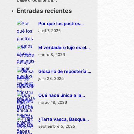
base crocante de…
Entradas recientes
Por qué los postres
cremosos nos dan más
abril 7, 2026
placer que los
crujientes, según la
El verdadero lujo es el
ciencia
sabor: cómo se
enero 8, 2026
construye una tarta de
queso premium
Glosario de repostería:
términos básicos que
julio 28, 2025
debes conocer
Qué hace única a la
repostería mexicana
marzo 18, 2026
¿Tarta vasca, Basque
cheesecake o
septiembre 5, 2025