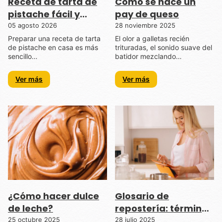
Receta de tarta de
Cómo se hace un
pistache fácil y
pay de queso
práctica
05 agosto 2026
28 noviembre 2025
Preparar una receta de tarta
El olor a galletas recién
de pistache en casa es más
trituradas, el sonido suave del
sencillo…
batidor mezclando…
Ver más
Ver más
¿Cómo hacer dulce
Glosario de
de leche?
repostería: términos
básicos que debes
25 octubre 2025
28 julio 2025