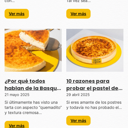
con…
Tal vez sea…
Ver más
Ver más
¿Por qué todos
10 razones para
hablan de la Basque
probar el pastel de
Burnt Cheesecake?
queso español
21 mayo 2025
29 abril 2025
Si últimamente has visto una
Si eres amante de los postres
tarta con aspecto “quemadito”
y todavía no has probado el…
y textura cremosa…
Ver más
Ver más