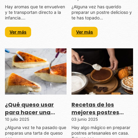
conocer
Hay aromas que te envuelven
¿Alguna vez has querido
y te transportan directo a la
preparar un postre delicioso y
infancia.…
te has topado…
Ver más
Ver más
¿Qué queso usar
Recetas de los
para hacer una
mejores postres
tarta de queso
artesanales para
10 julio 2025
03 junio 2025
cremosa?
preparar en casa
¿Alguna vez te ha pasado que
Hay algo mágico en preparar
preparas una tarta de queso
postres artesanales en casa.