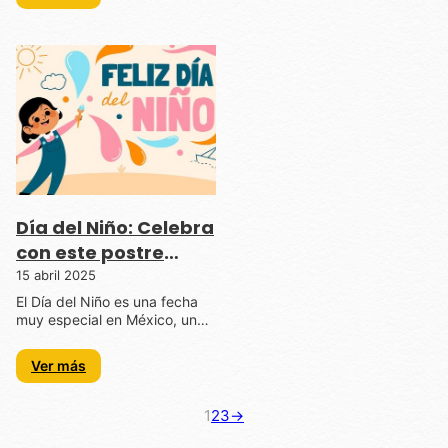
Día del Niño: Celebra
con este postre
delicioso
15 abril 2025
El Día del Niño es una fecha
muy especial en México, un…
Ver más
1
2
3
→