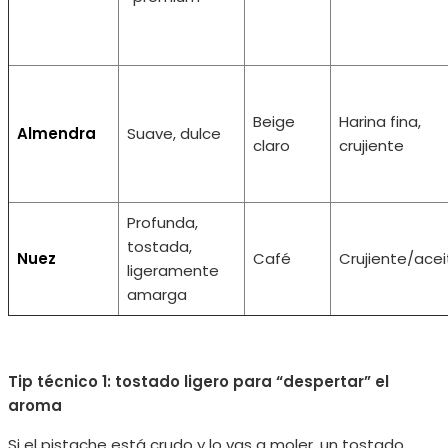
Beige
Harina fina,
Almendra
Suave, dulce
claro
crujiente
Profunda,
tostada,
Nuez
Café
Crujiente/ace
ligeramente
amarga
Tip técnico 1: tostado ligero para “despertar” el
aroma
Si el pistache está crudo y lo vas a moler, un tostado