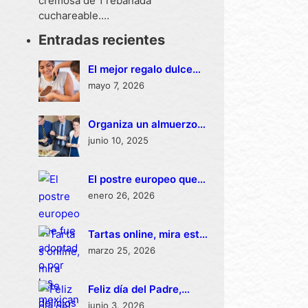
cremosa de 1 rebanada
cuchareable.…
Entradas recientes
El mejor regalo dulce
para el Día de las
mayo 7, 2026
Madres
Organiza un almuerzo
corporativo con éxito:
junio 10, 2025
ideas dulces que
dejarán huella
El postre europeo que
fue adoptado por los
enero 26, 2026
mexicanos
Tartas online, mira este
delicioso catálogo
marzo 25, 2026
Feliz día del Padre,
regala este delicioso
junio 3, 2026