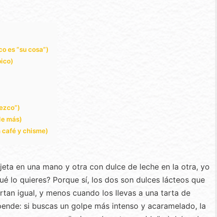
co es “su cosa”)
pico)
rezco”)
 de más)
n café y chisme)
eta en una mano y otra con dulce de leche en la otra, yo
qué lo quieres? Porque sí, los dos son dulces lácteos que
an igual, y menos cuando los llevas a una tarta de
pende: si buscas un golpe más intenso y acaramelado, la