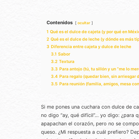
Contenidos
ocultar
1
Qué es el dulce de cajeta (y por qué en Méxi
2
Qué es el dulce de leche (y dónde es más tí
3
Diferencia entre cajeta y dulce de leche
3.1
Sabor
3.2
Textura
3.3
Para antojo (tú, tu sillón y un “me lo me
3.4
Para regalo (quedar bien, sin arriesgar
3.5
Para reunión (familia, amigos, mesa co
Si me pones una cuchara con dulce de caj
no digo “ay, qué difícil”… yo digo: ¿para 
apapachan el corazón, pero no se comport
queso. ¿Mi respuesta a cuál prefiero? De