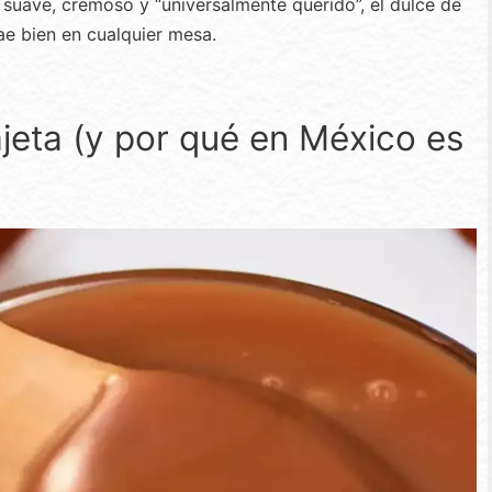
s suave, cremoso y “universalmente querido”, el dulce de
ae bien en cualquier mesa.
ajeta (y por qué en México es