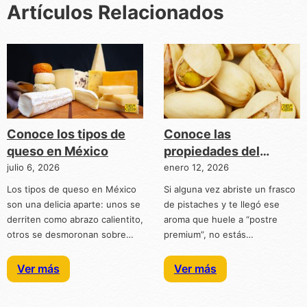
Artículos Relacionados
Conoce los tipos de
Conoce las
queso en México
propiedades del
pistache
julio 6, 2026
enero 12, 2026
Los tipos de queso en México
Si alguna vez abriste un frasco
son una delicia aparte: unos se
de pistaches y te llegó ese
derriten como abrazo calientito,
aroma que huele a “postre
otros se desmoronan sobre…
premium”, no estás…
Ver más
Ver más