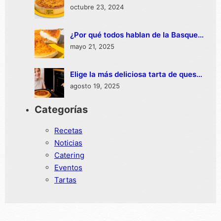
disfrutar del cheesecake horneado:
octubre 23, 2024
un paraíso para los amantes del
postre
¿Por qué todos hablan de la Basque
Burnt Cheesecake?
mayo 21, 2025
Elige la más deliciosa tarta de queso
al horno
agosto 19, 2025
Categorías
Recetas
Noticias
Catering
Eventos
Tartas